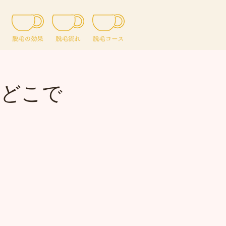
 どこで
)